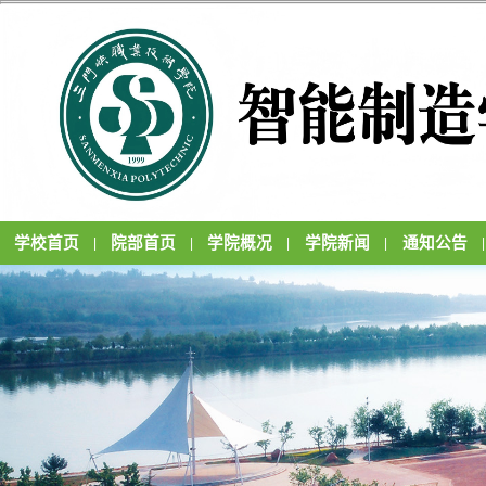
学校首页
院部首页
学院概况
学院新闻
通知公告
|
|
|
|
|