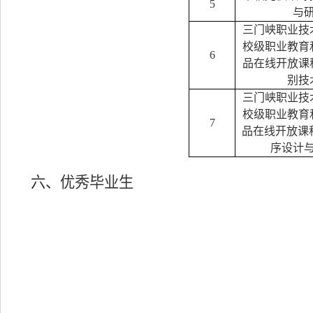
5
与
三门峡职业技
校级职业教育
6
品在线开放课
别技
三门峡职业技
校级职业教育
7
品在线开放课
序设计
六、优秀毕业生