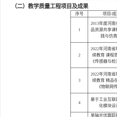
（二）教学质量工程项目及成果
序号
项目
/
2013年度河
1
品资源共享课
践与仿
2022年河南
2
续教育 课程
《
传感器与检
2022年河南
3
续教育 精品
《
物联网
基于工业互联
4
化模块设
单轴光伏跟踪