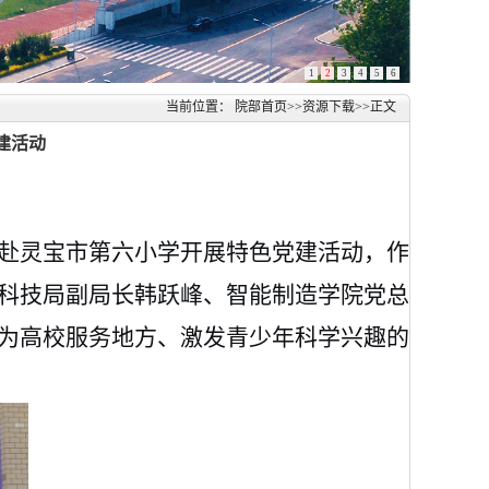
1
2
3
4
5
6
当前位置：
院部首页
>>
资源下载
>>
正文
建活动
，赴灵宝市第六小学开展特色党建活动，作
科技局副局长韩跃峰
、
智能制造学院党总
为高校服务地方、激发青少年科学兴趣的