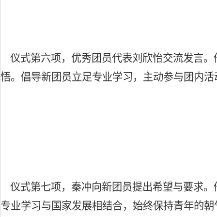
仪式第六项，优秀团员代表刘欣怡交流发言。
悟。倡导新团员立足专业学习，主动参与团内活
仪式第七项，秦冲向新团员提出希望与要求。
专业学习与国家发展相结合，始终保持青年的朝