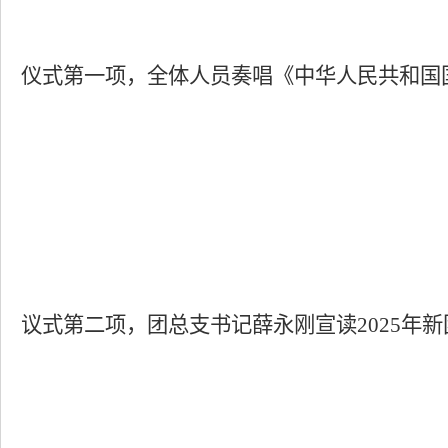
仪式第一项，全体人员奏唱《中华人民共和国
议式第二项，团总支书记薛永刚宣读
2025