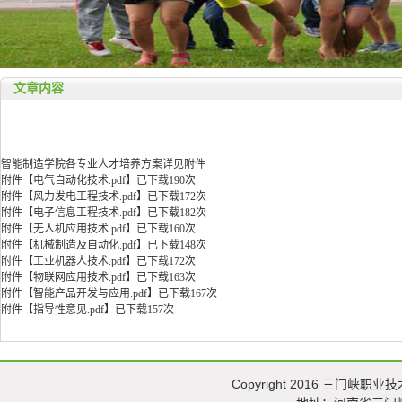
文章内容
智能制造学院各专业人才培养方案详见附件
附件【
电气自动化技术.pdf
】
已下载
190
次
附件【
风力发电工程技术.pdf
】
已下载
172
次
附件【
电子信息工程技术.pdf
】
已下载
182
次
附件【
无人机应用技术.pdf
】
已下载
160
次
附件【
机械制造及自动化.pdf
】
已下载
148
次
附件【
工业机器人技术.pdf
】
已下载
172
次
附件【
物联网应用技术.pdf
】
已下载
163
次
附件【
智能产品开发与应用.pdf
】
已下载
167
次
附件【
指导性意见.pdf
】
已下载
157
次
Copyright 2016 三门峡职业技术